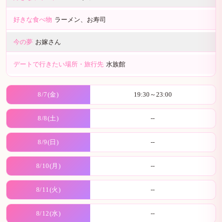
好きな食べ物
ラーメン、お寿司
今の夢
お嫁さん
デートで行きたい場所・旅行先
水族館
8/7(金)
19:30～23:00
8/8(土)
--
8/9(日)
--
8/10(月)
--
8/11(火)
--
8/12(水)
--